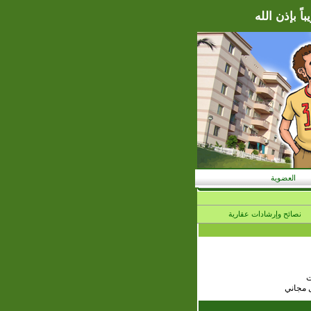
ً بإذن الله
العضوية
نصائح وإرشادات عقارية
ت
ل مجاني