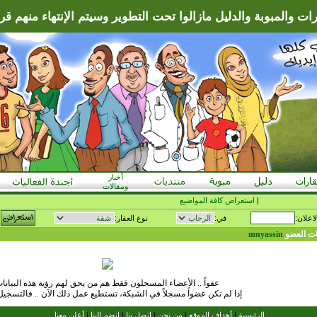
ات والمبوبة والدليل مازالوا تحت التطوير وسيتم الإنتهاء منهم قريبا
أخبار
ومقالات
|
استعراض كافة المواضيع
لاعلان:
في:
نوع العقار:
نات العضو
mnyassin
عفواً .. الأعضاء المسجلون فقط هم من يحق لهم رؤية هذه البيانا
إذا لم تكن عضواً مسجلاً في الشبكة، تستطيع عمل ذلك الآن .. فالتسجي
الرئيسية
|
أهداف الموقع
|
من نحن
|
اتصل بنا
|
انضم الينا
|
أعلن معنا