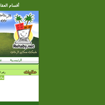
أقسام العقار
رقم ا
بيا