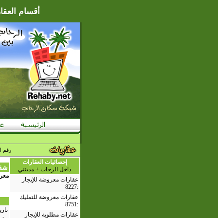
أقسام العقار
رقم ا
إحصائيات العقارات
شقق
داخل الرحاب + مدينتي
معر
عقارات معروضة للإيجار
8227
:
عقارات معروضة للتمليك
8751
:
تاري
عقارات مطلوبة للإيجار