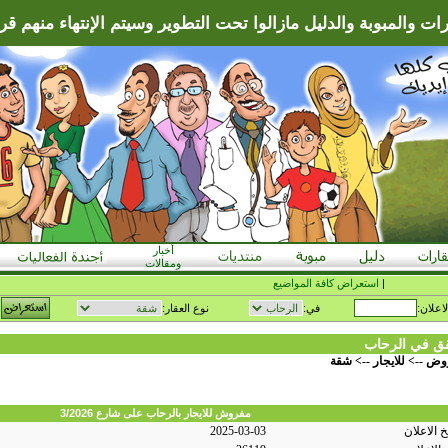
ات والمبوبة والدليل مازالوا تحت التطوير وسيتم الإنتهاء منهم قريبا
أخبار
ومقالات
|
استعراض كافة المواضيع
لاعلان:
في:
نوع العقار:
 في الرحاب
وض
-->
للايجار
-->
شقة
مفروش للايجار بالرحاب على شارع 3/2026
خ الاعلان
2025-03-03