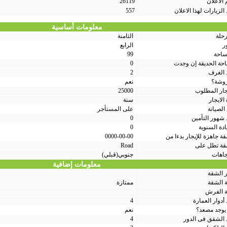
الاعلان
26119
الزيارات لهذا الاعلان
557
معلومات أساسية
رحلة
الثامنة
ر
الرابع
ساحة
99
حة الحديقة إن وجدت
0
 الغرف
2
وشة؟
نعم
يجار المطلوب
25000
الايجار
سنة
الصيانة
على المستأجر
 شهور التأمين
0
ادة السنوية
0
ة جاهزة للإيجار بدءا من
0000-00-00
قة تطل على
Road
جاهات
جنوبي(قبلي)
معلومات إضافية
 الشقة
ة الشقة
ممتازة
ة الفرش
أدوار العمارة
4
يوجد مصعد؟
نعم
 الشقق فى الدور
4