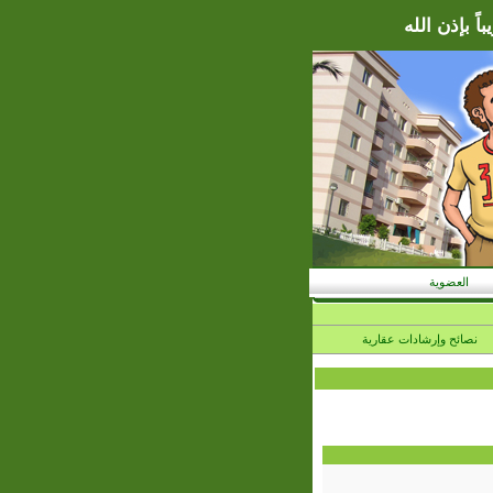
ً بإذن الله
العضوية
نصائح وإرشادات عقارية