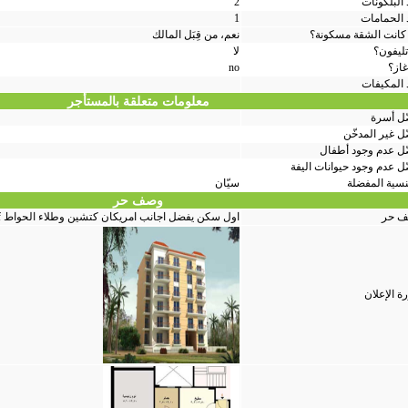
البلكونات
2
 الحمامات
1
كانت الشقة مسكونة؟
نعم، من قِبَل المالك
تليفون؟
لا
غاز؟
no
 المكيفات
معلومات متعلقة بالمستأجر
ّل أسرة
ل غير المدخّن
ّل عدم وجود أطفال
ّل عدم وجود حيوانات اليفة
نسية المفضلة
سيّان
وصف حر
 حر
اول سكن يفضل اجانب امريكان كتشين وطلاء الحواط h d f بالغرف
ة الإعلان