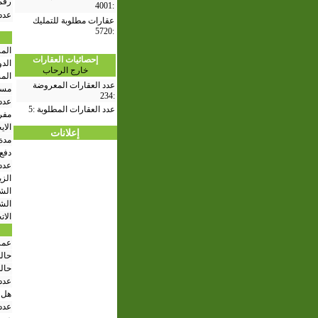
رقم 
4001
:
عدد 
عقارات مطلوبة للتمليك
5720
:
الم
إحصائيات العقارات
الدو
خارج الرحاب
الم
عدد العقارات المعروضة
مسا
234
:
عدد
عدد العقارات المطلوبة :
5
مفر
الا
إعلانات
مدة 
دفع 
عدد
الزي
الشق
الش
الات
عمر
حال
حال
عدد 
هل 
عدد