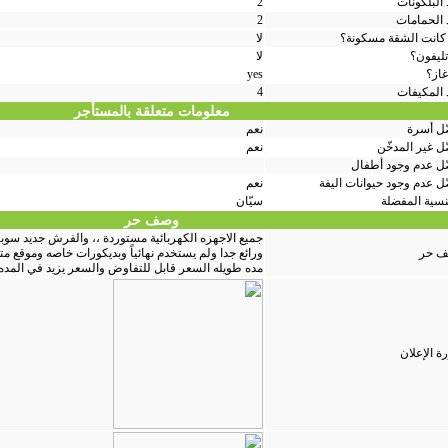
البلكونات
2
 الحمامات
2
كانت الشقة مسكونة؟
لا
تليفون؟
لا
غاز؟
yes
 المكيفات
4
معلومات متعلقة بالمستأجر
ّل أسرة
نعم
ل غير المدخّن
نعم
ّل عدم وجود أطفال
ّل عدم وجود حيوانات اليفة
نعم
نسية المفضلة
سيّان
وصف حر
جميع الاجهزه الكهربائية مستوردة ،، والفرش جديد سو
 حر
مده طويله السعر قابل للتفاوض والسعر يزيد في المده
ة الإعلان