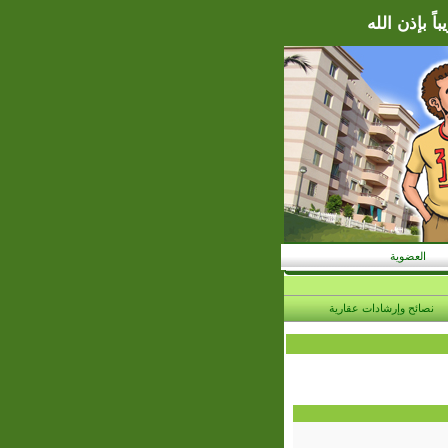
ً بإذن الله
العضوية
نصائح وإرشادات عقارية