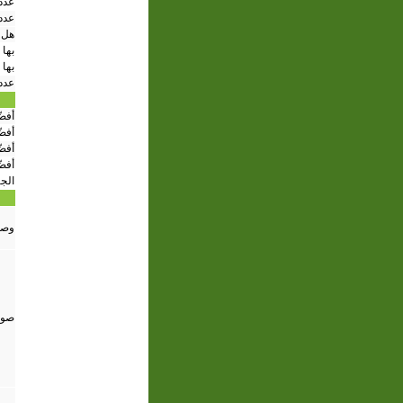
عدد 
عدد
هل 
بها 
بها 
عدد
أفض
أفضّ
أفض
أفض
الج
وصف
صور