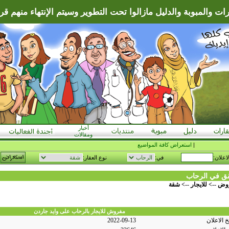
ات والمبوبة والدليل مازالوا تحت التطوير وسيتم الإنتهاء منهم قريبا
أخبار
ومقالات
|
استعراض كافة المواضيع
لاعلان:
في:
نوع العقار:
 في الرحاب
وض
-->
للايجار
-->
شقة
مفروش للايجار بالرحاب على وايد جاردن
خ الاعلان
2022-09-13