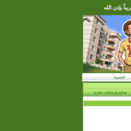
اً بإذن الله
العضوية
نصائح وإرشادات عقارية