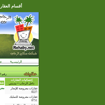
أقسام العقارا
رقم ال
إحصائيات العقارات
شقق
داخل الرحاب + مدينتي
معر
عقارات معروضة للإيجار
8227
:
عقارات معروضة للتمليك
8751
: