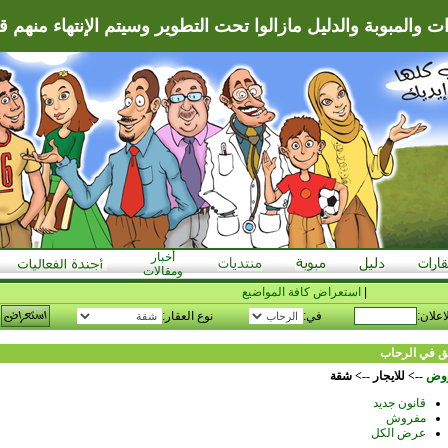
ت والمبوبة والدليل مازالوا تحت التطوير وسيتم الإنتهاء منهم قريب
أخبار
ومقالات
|
استعراض كافة المواضيع
اعلان:
في:
نوع العقار:
 في الرحاب
وض
--> للايجار --> شقة
قانون جديد
مفروش
عرض الكل