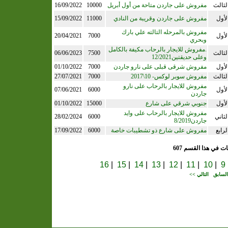
لثالث
مفروش على جاردن متاحة من أول أبريل
10000
16/09/2022
لأول
مفروش على جاردن وقريبة من النادي
11000
15/09/2022
مفروش بالمرحله التالته علي بارك
لأول
7000
20/04/2021
وبحري
.مفروش للايجار بالرحاب مكيفة بالكامل
لثالث
7500
06/06/2023
وعلى حديقتين12/2021
لأول
مفروش شرقى قبلى على نارو جاردن
7000
01/10/2022
لثالث
مفروش سوبر لوكس- 10\2017
7000
27/07/2021
مفروش للايجار بالرحاب على نارو
لأول
6000
07/06/2021
جاردن
لأول
جنوبي شرقي على شارع
15000
01/10/2022
مفروش للايجار بالرحاب على وايد
لثاني
6000
28/02/2024
جاردن8/2019
لرابع
مفروش على شارع ذو تشطيبات خاصة
6000
17/09/2022
ات في هذا القسم 607
16
|
15
|
14
|
13
|
12
|
11
|
10
|
9
لسابق
التالي >>