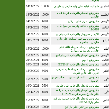
بحريه
لخامس
شماليه قبليه على وايد جاردن و طريق
15000
14/09/2022
مفروش للايجار بالرحاب غربية على
لخامس
10000
14/09/2022
جاردن
لأرضي
مفروش بحرى على باركنج
6000
14/09/2022
مفروش بالتالته وقريبه من مول2 ...
لثالث
7000
14/09/2022
11/2018
لأرضي
للايجار مفروش بالرحاب على جاردن
6000
14/09/2022
مفروش بالمرحله السابعه علي نارو
لرابع
6000
24/04/2021
جاردن... متاجره
مفروش بالرحاب مرحله تالته علي
لثاني
10000
15/09/2022
جاردن وقريبه من مول2
لأرضي
مفروش للايجار بالرحاب على باركنج
6000
15/09/2022
لثالث
مفروش 3 نوم
6000
29/05/2021
لثالث
مفروش للايجار بالرحاب (12/2019)
6000
16/04/2021
مفروش بالرحاب مرحله تانيه شرقي
لثاني
9000
15/09/2022
غربي على نارو جاردن
مفروش بالتالته قريبه من الباصات فرش
لأول
5500
15/09/2022
كلاسيك
لثاني
مفروش للايجار بالرحاب على جاردن
5500
16/04/2021
مفروش للايجار بالرحاب مرحله رابعه
لأول
8000
25/06/2024
علي شارع بحريه غربيه 11/2024
مغروش للايجار بالرحاب جنوبية شرقية
لثاني
8000
15/09/2022
على بارك1-2017
لثاني
مفروش دور تاني علي باركنج
10000
14/06/2023